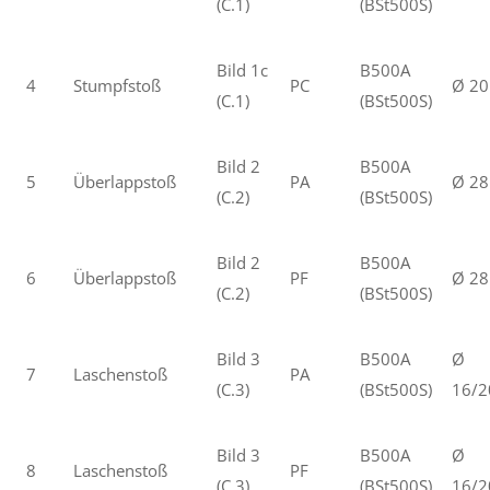
(C.1)
(BSt500S)
Bild 1c
B500A
4
Stumpfstoß
PC
Ø 20
(C.1)
(BSt500S)
Bild 2
B500A
5
Überlappstoß
PA
Ø 28
(C.2)
(BSt500S)
Bild 2
B500A
6
Überlappstoß
PF
Ø 28
(C.2)
(BSt500S)
Bild 3
B500A
Ø
7
Laschenstoß
PA
(C.3)
(BSt500S)
16/2
Bild 3
B500A
Ø
8
Laschenstoß
PF
(C.3)
(BSt500S)
16/2