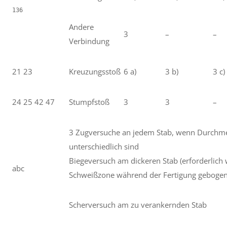
Andere
3
–
–
Verbindung
21 23
Kreuzungsstoß
6 a)
3 b)
3 c)
24 25 42 47
Stumpfstoß
3
3
–
3 Zugversuche an jedem Stab, wenn Durchm
unterschiedlich sind
Biegeversuch am dickeren Stab (erforderlich
abc
Schweißzone während der Fertigung gebogen
Scherversuch am zu verankernden Stab