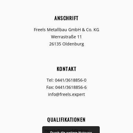
ANSCHRIFT
Freels Metallbau GmbH & Co. KG
Werrastraße 11
26135 Oldenburg
KONTAKT
Tel: 0441/3618856-0
Fax: 0441/3618856-6
info@freels.expert
QUALIFIKATIONEN
Herstellerqualifikation
Durch die weitere Nutzung