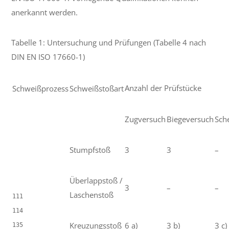
anerkannt werden.
Tabelle 1: Untersuchung und Prüfungen (Tabelle 4 nach
DIN EN ISO 17660-1)
Anzahl der Prüfstücke
Schweißprozess
Schweißstoßart
Zugversuch
Biegeversuch
Sch
Stumpfstoß
3
3
–
Überlappstoß /
3
–
–
Laschenstoß
111

114

Kreuzungsstoß
6 a)
3 b)
3 c)
135
