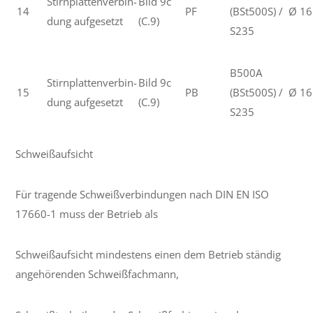
Stirnplattenverbin-
Bild 9c
14
PF
(BSt500S) /
Ø 16
dung aufgesetzt
(C.9)
S235
B500A
Stirnplattenverbin-
Bild 9c
15
PB
(BSt500S) /
Ø 16
dung aufgesetzt
(C.9)
S235
Schweißaufsicht
Für tragende Schweißverbindungen nach DIN EN ISO
17660-1 muss der Betrieb als
Schweißaufsicht mindestens einen dem Betrieb ständig
angehörenden Schweißfachmann,