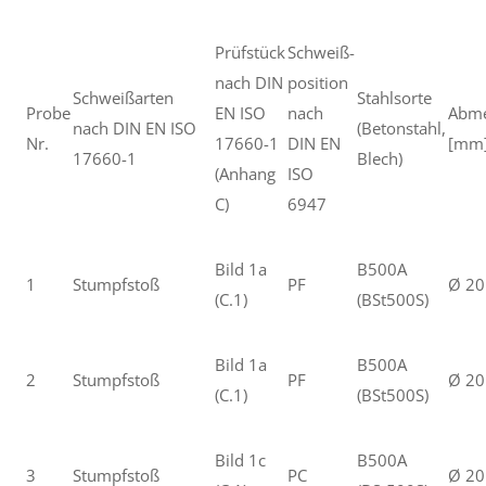
Prüfstück
Schweiß-
nach DIN
position
Schweißarten
Stahlsorte
Probe
EN ISO
nach
Abm
nach DIN EN ISO
(Betonstahl,
Nr.
17660-1
DIN EN
[mm
17660-1
Blech)
(Anhang
ISO
C)
6947
Bild 1a
B500A
1
Stumpfstoß
PF
Ø 20
(C.1)
(BSt500S)
Bild 1a
B500A
2
Stumpfstoß
PF
Ø 20
(C.1)
(BSt500S)
Bild 1c
B500A
3
Stumpfstoß
PC
Ø 20