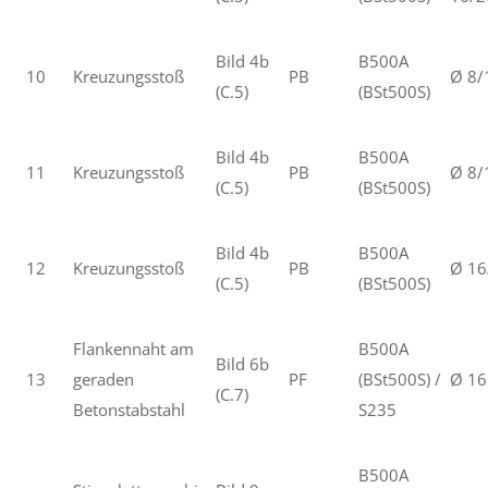
Bild 4b
B500A
10
Kreuzungsstoß
PB
Ø 8/
(C.5)
(BSt500S)
Bild 4b
B500A
11
Kreuzungsstoß
PB
Ø 8/
(C.5)
(BSt500S)
Bild 4b
B500A
12
Kreuzungsstoß
PB
Ø 16
(C.5)
(BSt500S)
Flankennaht am
B500A
Bild 6b
13
geraden
PF
(BSt500S) /
Ø 16
(C.7)
Betonstabstahl
S235
B500A