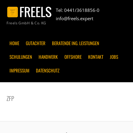
Tel: 0441/3618856-0
info@freels.expert
Freels GmbH & Co. KG
HOME
GUTACHTER
BERATENDE ING. LEISTUNGEN
SCHULUNGEN
HANDWERK
OFFSHORE
KONTAKT
JOBS
IMPRESSUM
DATENSCHUTZ
ZFP